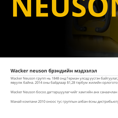
NEUSO
Wacker neuson брэндийн мэдээлэл
Wacker Neuson групп нь 1848 онд Герман улсад үүсгэн байгуулаг
явуулж байна. 2014 оны байдлаар $1,28 тэрбум жилийн орлогот
Wacker Neuson босоо дагтаршуулагчийг хамгийн анх санаачлан х
Манай компани 2010 оноос тус группын албан ёсны дистрибьют