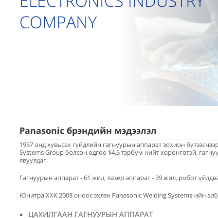
ELECTRONICS INDUSTRY
COMPANY
Panasonic брэндийн мэдээлэл
1957 онд хувьсах гүйдлийн гагнуурын аппарат зохион бүтээснээр
Systems Group болсон өдгөө $4,5 тэрбум нийт хөрөнгөтэй, гагн
явуулдаг.
Гагнуурын аппарат - 61 жил, лазер аппарат - 39 жил, робот үйлд
Юнитра ХХК 2008 оноос эхлэн Panasonic Welding Systems-ийн ал
ЦАХИЛГААН ГАГНУУРЫН АППАРАТ