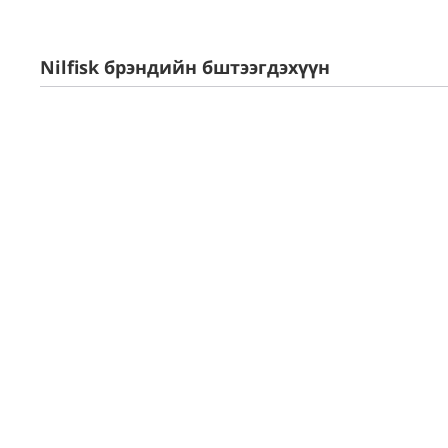
Nilfisk брэндийн бштээгдэхүүн