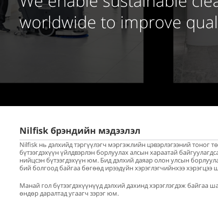
We enable sustainable cle
worldwide to improve qualit
Nilfisk брэндийн мэдээлэл
Nilfisk нь дэлхийд тэргүүлэгч мэргэжлийн цэвэрлэгээний тоног
бүтээгдэхүүн үйлдвэрлэн борлуулах алсын хараатай байгуулагдса
нийцсэн бүтээгдэхүүн юм. Бид дэлхий даяар олон улсын борлуул
бий болгоод байгаа бөгөөд ирээдүйн хэрэглэгчийнхээ хэрэгцээ 
Манай гол бүтээгдэхүүнүүд дэлхий дахинд хэрэглэгдэж байгаа ша
өндөр даралтад угаагч зэрэг юм.